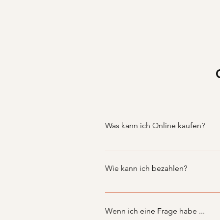
Was kann ich Online kaufen?
Bislang bieten wir nur Gutschei
Wie kann ich bezahlen?
Sie können das Geld überweisen
ihn bei uns im Ladengeschäft ab
Wenn ich eine Frage habe ...
Natürlich können Sie auch direk