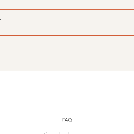
Anruf und hoffen Ihre Frage beantworten zu können.
?
Jahr und möchten Sie über die interessantesten und neuesten Tr
FAQ