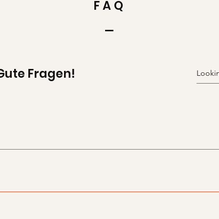
FAQ
Gute Fragen!
ne in unserem Online-Shop an.
. Nach erhalt der Zahlung senden wir Ihnen den gewünschten G
holen.
t im Laden bezahlen.